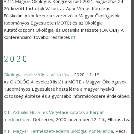
A 12. Magyar Ökológus Kongresszust 2021. augusztus 24-
26. között tartottuk Vácon, az Apor Vilmos Katolikus
Főiskolán. A konferencia szervezői a Magyar Ökológusok
tudományos Egyesülete (MÖTE) és az Ökológiai
Kutatóközpont Ökológiai és Botanika Intézete (ÖK ÖBI). A
konferenciáról további részletek
itt
.
2020
Ökológia levelező lista változásai
,
2020. 11. 19.
Az ÖKOLÓGIA levelező listát a MÖTE - Magyar Ökológusok
Tudományos Egyesülete hozta létre a magyar nyelvű
közösség építése és a gyorsabb információcsere érdekében.
XIII. Aktuális Flóra- és Vegetációkutatás a Kárpát-
medencében
,
Debrecen
,
2020. november 12–15.
,
Elhalasztva
XIII. Magyar Természetvédelmi Biológiai Konferencia
,
Pécs
,