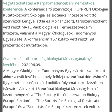
Vegetációkutatás a Kárpát-medencében" nemzetközi
konferencia
. A konferencia fő szervezője HUN-REN Ökológiai
Kutatóközpont Ökológiai és Botanikai Intézete volt (fő
szervezők Lengyel attila és Molnár Zsolt), társszervezőként
vett részt MATE Vadbiológiai és Természetvédelmi
Intézete, valamint a Magyar Ökológusok Tudományos
Egyesülete. A konferencián 157 kutató vett részt, 99
prezentációt mutattak be.
Csatlakozás több ország ökológiai társaságának nyílt
leveléhez
,
202406.09.
A Magyar Ökológusok Tudományos Egyesülete csatlakozott
ahhoz a nyílt levélhez, amely felhívja az európai döntéshozók
figyelmét az európai zöld politikai folyamatok kedvezőtlen
irányaira. A levelet 16 európai ökológiai társaság írta alá,
kezdeményezői a "The Society for Conservation Biology -
Europe Section", a "The Society for Ecological Restoration
Europe" és a "Scientists for Europe" szervezetek voltak.