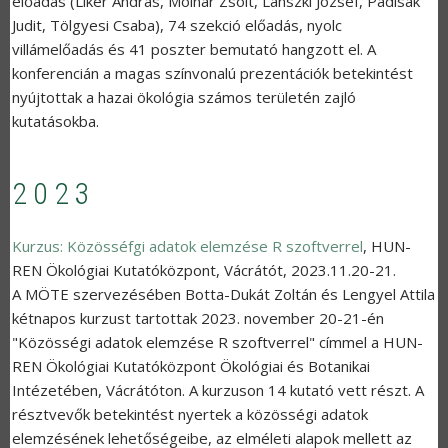
előadás (Liker András, Molnár Zsolt, Lanszki József, Padisák
Judit, Tölgyesi Csaba), 74 szekció előadás, nyolc
villámelőadás és 41 poszter bemutató hangzott el. A
konferencián a magas színvonalú prezentációk betekintést
nyújtottak a hazai ökológia számos területén zajló
kutatásokba.
2023
Kurzus: Közösséfgi adatok elemzése R szoftverrel
,
HUN-
REN Ökológiai Kutatóközpont, Vácrátót
,
2023.11.20-21.
A MÖTE szervezésében Botta-Dukát Zoltán és Lengyel Attila
kétnapos kurzust tartottak 2023. november 20-21-én
"
Közösségi adatok elemzése R szoftverrel" címmel a HUN-
REN Ökológiai Kutatóközpont Ökológiai és Botanikai
Intézetében, Vácrátóton. A kurzuson 14 kutató vett részt. A
résztvevők betekintést nyertek a közösségi adatok
elemzésének lehetőségeibe, az elméleti alapok mellett az