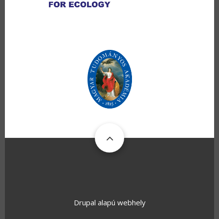
Drupal
alapú webhely