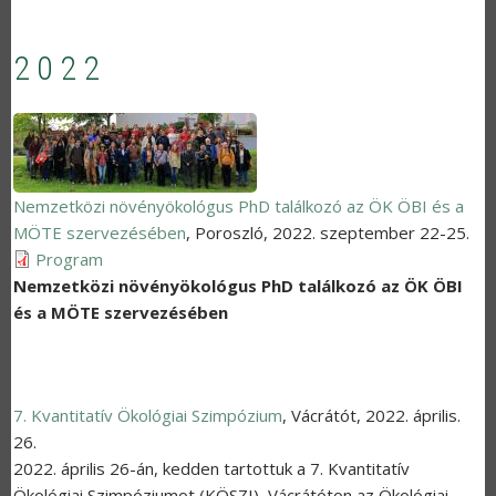
2022
Nemzetközi növényökológus PhD találkozó az ÖK ÖBI és a
MÖTE szervezésében
,
Poroszló
,
2022. szeptember 22-25.
Program
Nemzetközi növényökológus PhD találkozó az ÖK ÖBI
és a MÖTE szervezésében
7. Kvantitatív Ökológiai Szimpózium
,
Vácrátót
,
2022. április.
26.
2022. április 26-án, kedden tartottuk a 7. Kvantitatív
Ökológiai Szimpóziumot (KÖSZI), Vácrátóton az Ökológiai