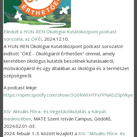
Elindult a HUN-REN Ökológiai Kutatóközpont podcast
sorozata, az ÖKÉ!
,
2024.12.10.
A HUN-REN Ökológiai Kutatóközpont podcast sorozatot
indított "ÖKÉ - Ökológiáról Érthetően" címmel, amely
keretében ökológus kutatók beszélnek kutatásaikról,
motivációjukról és úgy általában az ökológia és a természet
szépségeiről.
A podcast linkje:
https://open.spotify.com/show/3G0RWtHFFxFPNADZ0pVkye
XIV. Aktuális Flóra- és Vegetációkutatás a Kárpát-
medencében
,
MATE Szent István Campus, Gödöllő
,
2024.02.01-03.
2024. febuár 1-3. között lezajlott a
XIV. "Aktuális Flóra- és