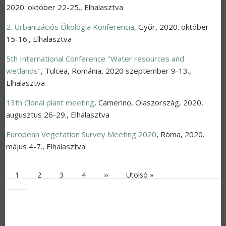
2020. október 22-25.
,
Elhalasztva
2. Urbanizációs Ökológia Konferencia
,
Győr
,
2020. október
15-16.
,
Elhalasztva
5th International Conference "Water resources and
wetlands"
,
Tulcea, Románia
,
2020 szeptember 9-13.
,
Elhalasztva
13th Clonal plant meeting
,
Camerino, Olaszország
,
2020,
augusztus 26-29.
,
Elhalasztva
European Vegetation Survey Meeting 2020
,
Róma
,
2020.
május 4-7.
,
Elhalasztva
Jelenlegi oldal
Oldal
Oldal
Oldal
Következő oldal
Utolsó oldal
1
2
3
4
››
Utolsó »
OLDALSZÁMOZÁS