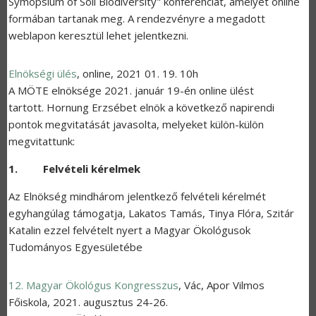
Symopsium of Soil Biodiversity" konferenciát, amelyet online
formában tartanak meg. A rendezvényre a megadott
weblapon keresztül lehet jelentkezni.
Elnökségi ülés
,
online
,
2021 01. 19. 10h
A MÖTE elnöksége 2021. január 19-én online ülést
tartott. Hornung Erzsébet elnök a következő napirendi
pontok megvitatását javasolta, melyeket külön-külön
megvitattunk:
1. Felvételi kérelmek
Az Elnökség mindhárom jelentkező felvételi kérelmét
egyhangúlag támogatja, Lakatos Tamás, Tinya Flóra, Szitár
Katalin ezzel felvételt nyert a Magyar Ökológusok
Tudományos Egyesületébe
12. Magyar Ökológus Kongresszus
,
Vác, Apor Vilmos
Főiskola
,
2021. augusztus 24-26.