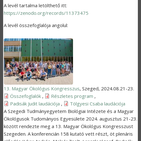
A levél tartalma letölthető itt:
https://zenodo.org/records/11373475
A levél összefoglalója angolul:
13. Magyar Ökológus Kongresszus
,
Szeged
,
2024.08.21-23.
Összefoglalók
,
Részletes program
,
Padisák Judit laudációja
,
Tölgyesi Csaba laudációja
A Szegedi Tudmányegyetem Biológiai Intézete és a Magyar
Ökológusok Tudományos Egyesülete 2024. augusztus 21-23.
között rendezte meg a 13. Magyar Ökológus Kongresszust
Szegeden. A konferencián 158 kutató vett részt, öt plenáris