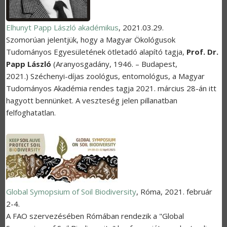
Elhunyt Papp László akadémikus
,
2021.03.29.
Szomorúan
jelentjük, hogy a Magyar Ökológusok
Tudományos Egyesületének ötletadó alapító tagja,
Prof. Dr.
Papp László
(Aranyosgadány, 1946. – Budapest,
2021.) Széchenyi-díjas zoológus, entomológus, a Magyar
Tudományos Akadémia rendes tagja 2021. március 28-án itt
hagyott bennünket. A veszteség jelen pillanatban
felfoghatatlan.
Global Symopsium of Soil Biodiversity
,
Róma
,
2021. február
2-4.
A FAO szervezésében Rómában rendezik a "Global