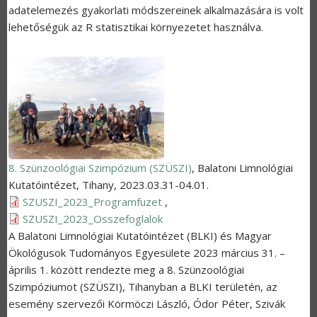
adatelemezés gyakorlati módszereinek alkalmazására is volt
lehetőségük az R statisztikai környezetet használva.
8. Szünzoológiai Szimpózium (SZÜSZI)
,
Balatoni Limnológiai
Kutatóintézet, Tihany
,
2023.03.31-04.01.
SZUSZI_2023_Programfuzet
,
SZUSZI_2023_Osszefoglalok
A Balatoni Limnológiai Kutatóintézet (BLKI) és Magyar
Ökológusok Tudományos Egyesülete 2023 március 31.
–
április 1. között rendezte meg a 8. Szünzoológiai
Szimpóziumot (SZÜSZI), Tihanyban a BLKI területén, az
esemény szervezői Körmöczi László, Ódor Péter, Szivák