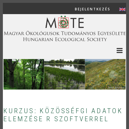
Ugrás a tartalomra
BEJELENTKEZÉS
USER AC
KURZUS: KÖZÖSSÉFGI ADATOK
ELEMZÉSE R SZOFTVERREL