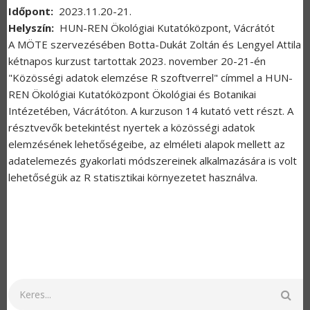
Időpont
2023.11.20-21.
Helyszín
HUN-REN Ökológiai Kutatóközpont, Vácrátót
A MÖTE szervezésében Botta-Dukát Zoltán és Lengyel Attila
kétnapos kurzust tartottak 2023. november 20-21-én
"
Közösségi adatok elemzése R szoftverrel" címmel a HUN-
REN Ökológiai Kutatóközpont Ökológiai és Botanikai
Intézetében, Vácrátóton. A kurzuson 14 kutató vett részt. A
résztvevők betekintést nyertek a közösségi adatok
elemzésének lehetőségeibe, az elméleti alapok mellett az
adatelemezés gyakorlati módszereinek alkalmazására is volt
lehetőségük az R statisztikai környezetet használva.
Keresés