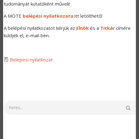
tudományát kutatóként műveli!
A MÖTE
belépési nyilatkozata
itt letölthető!
A belépési nyilatkozatot kérjük az
Elnök
és a
Titkár
címére
küldjék el, e-mail-ben.
Belepesi nyilatkozat
Keresés