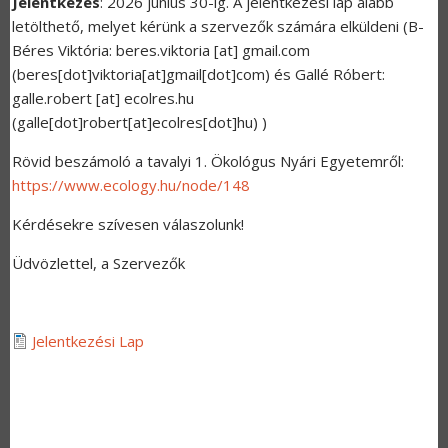
Jelentkezés
: 2026 június 30-ig. A jelentkezési lap alább
letölthető, melyet kérünk a szervezők számára elküldeni (B-
Béres Viktória:
beres.viktoria
[at]
gmail.com
(
beres[dot]viktoria[at]gmail[dot]com
)
és Gallé Róbert:
galle.robert
[at]
ecolres.hu
(
galle[dot]robert[at]ecolres[dot]hu
)
)
Rövid beszámoló a tavalyi 1. Ökológus Nyári Egyetemről:
https://www.ecology.hu/node/148
Kérdésekre szívesen válaszolunk!
Üdvözlettel, a Szervezők
Jelentkezési Lap