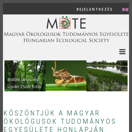
Ugrás a tartalomra
BEJELENTKEZÉS
USER AC
Bölöni János és
Újvári Zsolt fotói
KÖSZÖNTJÜK A MAGYAR
ÖKOLÓGUSOK TUDOMÁNYOS
EGYESÜLETE HONLAPJÁN