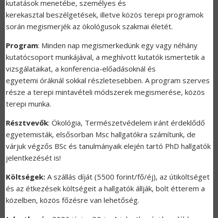
kutatások menetébe, személyes és
kerekasztal beszélgetések, illetve közös terepi programok
során megismerjék az ökológusok szakmai életét.
Program
: Minden nap megismerkedünk egy vagy néhány
kutatócsoport munkájával, a meghívott kutatók ismertetik a
vizsgálataikat, a konferencia-előadásoknál és
egyetemi óráknál sokkal részletesebben. A program szerves
része a terepi mintavételi módszerek megismerése, közös
terepi munka.
Résztvevők
: Ökológia, Természetvédelem iránt érdeklődő
egyetemisták, elsősorban Msc hallgatókra számítunk, de
várjuk végzős BSc és tanulmányaik elején tartó PhD hallgatók
jelentkezését is!
Költségek:
A szállás díját (5500 forint/fő/éj), az útiköltséget
és az étkezések költségeit a hallgatók állják, bolt étterem a
közelben, közös főzésre van lehetőség.