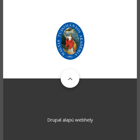
Drupal
alapú webhely