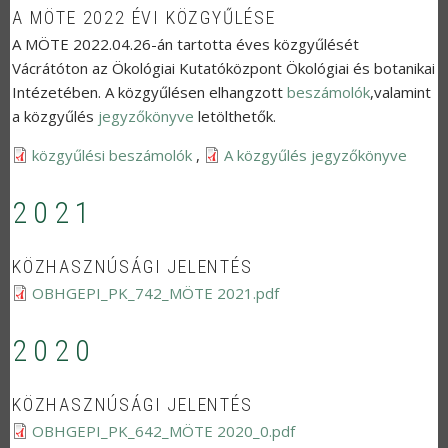
A MÖTE 2022 ÉVI KÖZGYŰLÉSE
A MÖTE 2022.04.26-án tartotta éves közgyűlését
Vácrátóton az Ökológiai Kutatóközpont Ökológiai és botanikai
Intézetében. A közgyűlésen elhangzott
beszámolók
,valamint
a közgyűlés
jegyzőkönyve
letölthetők.
közgyűlési beszámolók
,
A közgyűlés jegyzőkönyve
2021
KÖZHASZNÚSÁGI JELENTÉS
OBHGEPI_PK_742_MÖTE 2021.pdf
2020
KÖZHASZNÚSÁGI JELENTÉS
OBHGEPI_PK_642_MÖTE 2020_0.pdf