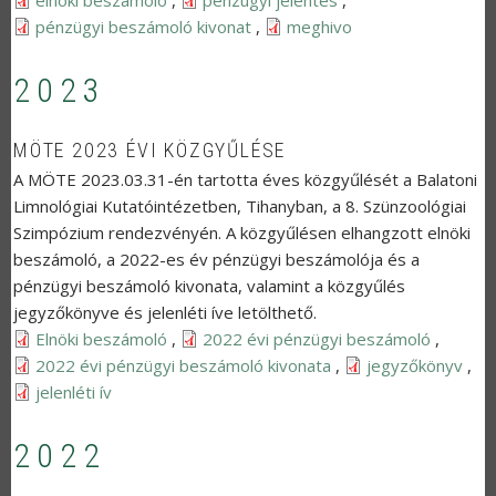
elnoki beszamolo
,
penzugyi jelentes
,
pénzügyi beszámoló kivonat
,
meghivo
2023
MÖTE 2023 ÉVI KÖZGYŰLÉSE
A MÖTE 2023.03.31-én tartotta éves közgyűlését a Balatoni
Limnológiai Kutatóintézetben, Tihanyban, a 8. Szünzoológiai
Szimpózium rendezvényén. A közgyűlésen elhangzott elnöki
beszámoló, a 2022-es év pénzügyi beszámolója és a
pénzügyi beszámoló kivonata, valamint a közgyűlés
jegyzőkönyve és jelenléti íve letölthető.
Elnöki beszámoló
,
2022 évi pénzügyi beszámoló
,
2022 évi pénzügyi beszámoló kivonata
,
jegyzőkönyv
,
jelenléti ív
2022