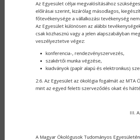
Az Egyesület céljai megvalósításához szüksége
előírásai szerint, kizárólag másodlagos, kiegész
főtevékenysége a vállalkozási tevékenység nem 
Az Egyesület különösen az alábbi tevékenységeke
csak közhasznú vagy a jelen alapszabályban meg
veszélyeztetve végez:
konferencia-, rendezvényszervezés,
szakértői munka végzése,
kiadványok (papír alapú és elektronikus) sz
2.6. Az Egyesület az ökológia fogalmát az MTA Ö
mint az egyed feletti szerveződés okait és hátt
III.
A Magyar Ökológusok Tudományos Egyesületéne