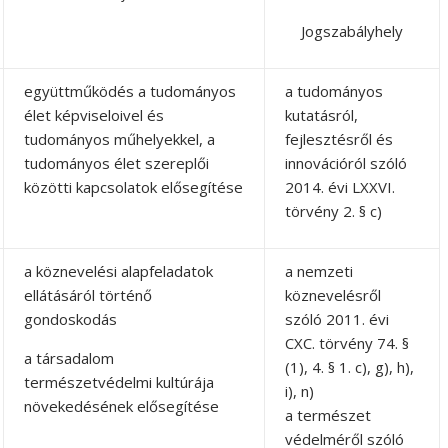
Jogszabályhely
együttműködés a tudományos
a tudományos
élet képviseloivel és
kutatásról,
tudományos műhelyekkel, a
fejlesztésről és
tudományos élet szereplői
innovációról szóló
közötti kapcsolatok elősegítése
2014. évi LXXVI.
törvény 2. § c)
a köznevelési alapfeladatok
a nemzeti
ellátásáról történő
köznevelésről
gondoskodás
szóló 2011. évi
CXC. törvény 74. §
a társadalom
(1), 4. § 1. c), g), h),
természetvédelmi kultúrája
i), n)
növekedésének elősegítése
a természet
védelméről szóló