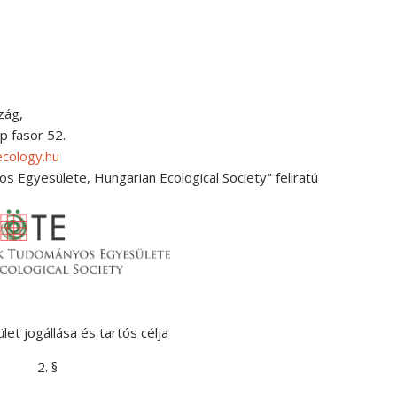
zág,
p fasor 52.
ecology.hu
 Egyesülete, Hungarian Ecological Society" feliratú
ület jogállása és tartós célja
2. §