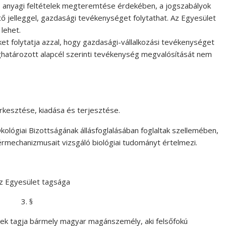
s anyagi feltételek megteremtése érdekében, a jogszabályok
ítő jelleggel, gazdasági tevékenységet folytathat. Az Egyesület
lehet.
t folytatja azzal, hogy gazdasági-vállalkozási tevékenységet
határozott alapcél szerinti tevékenység megvalósítását nem
erkesztése, kiadása és terjesztése.
kológiai Bizottságának állásfoglalásában foglaltak szellemében,
érmechanizmusait vizsgáló biológiai tudományt értelmezi.
 Az Egyesület tagsága
3. §
k tagja bármely magyar magánszemély, aki felsőfokú