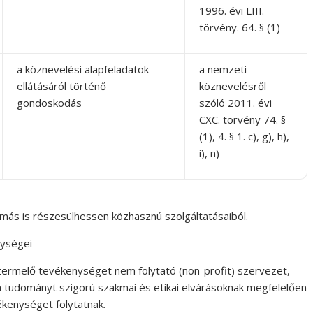
1996. évi LIII.
törvény. 64. § (1)
a köznevelési alapfeladatok
a nemzeti
ellátásáról történő
köznevelésről
gondoskodás
szóló 2011. évi
CXC. törvény 74. §
(1), 4. § 1. c), g), h),
i), n)
ül más is részesülhessen közhasznú szolgáltatásaiból.
nységei
rmelő tevékenységet nem folytató (non-profit) szervezet,
a tudományt szigorú szakmai és etikai elvárásoknak megfelelően
vékenységet folytatnak
.