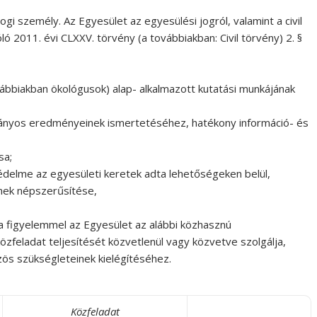
 személy. Az Egyesület az egyesülési jogról, valamint a civil
2011. évi CLXXV. törvény (a továbbiakban: Civil törvény) 2. §
bbiakban ökológusok) alap- alkalmazott kutatási munkájának
ányos eredményeinek ismertetéséhez, hatékony információ- és
sa;
édelme az egyesületi keretek adta lehetőségeken belül,
inek népszerűsítése,
ára figyelemmel az Egyesület az alábbi közhasznú
közfeladat teljesítését közvetlenül vagy közvetve szolgálja,
zös szükségleteinek kielégítéséhez.
Közfeladat