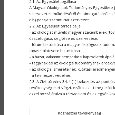
2.1. Az Egyesület jogállása
A Magyar Ökológusok Tudományos Egyesülete jogi
szervezetek működéséről és támogatásáról szóló 
6.b) pontja szerinti civil szervezet.
2.2. Az Egyesület tartós célja:
- az ökológiát művelő magyar szakemberek (tová
összefogása, segítése és szervezése;
- fórum biztosítása a magyar ökológusok tudom
tapasztalatcsere biztosítása;
- a hazai, valamint nemzetközi kapcsolatok ápolá
- tagjainak és az ökológia tudományának érdekv
- az ökológia ismereteinek, kutatási eredménye
- a természet védelme.
2.3. A Civil törvény 34. § (1) bekezdés a./ pontj
tevékenységeket végzi, ezáltal az itt megjelölt 
ezzel hozzájárulva a társadalom és az egyén kö
Közhasznú tevékenység