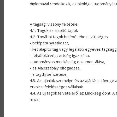
diplomával rendelkezik, az ökológia tudományát m
A tagsági viszony feltételei
4.1. Tagok az alapító tagok.
4.2. További tagok belépéséhez szükséges:
- belépési nyilatkozat,
- két alapító tag vagy legalább egyéves tagságg
- felsőfokú végzettség igazolása,
- tudományos munkásság dokumentálása,
- az Alapszabály elfogadása,
- a tagdíj befizetése.
4.3. Az ajánlók személye és az ajánlás szövege a
erkölcsi felelősséget vállalnak.
4.4. Az új tagok felvételéről az Elnökség dönt. A
nincs.