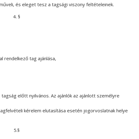
űveli, és eleget tesz a tagsági viszony feltételeinek.
4. §
al rendelkező tag ajánlása,
 tagság előtt nyilvános. Az ajánlók az ajánlott személyre
 tagfelvételi kérelem elutasítása esetén jogorvoslatnak helye
5.§