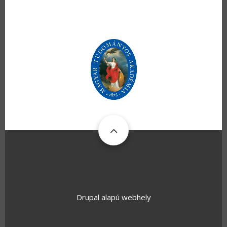
Drupal
alapú webhely