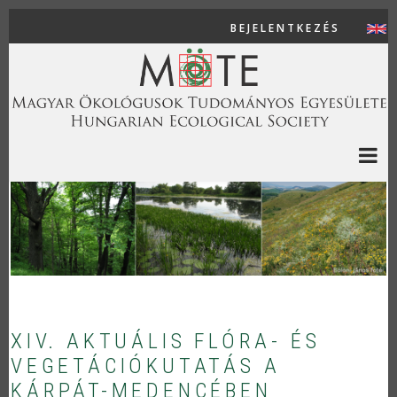
Ugrás a tartalomra
BEJELENTKEZÉS
USER AC
XIV. AKTUÁLIS FLÓRA- ÉS
VEGETÁCIÓKUTATÁS A
KÁRPÁT-MEDENCÉBEN