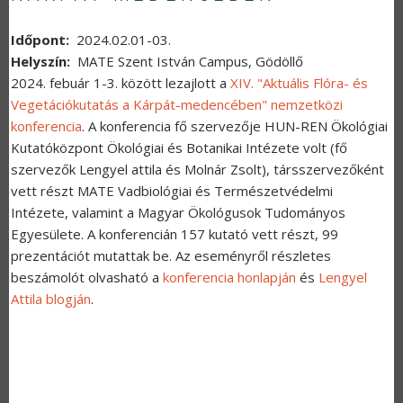
Időpont
2024.02.01-03.
Helyszín
MATE Szent István Campus, Gödöllő
2024. febuár 1-3. között lezajlott a
XIV. "Aktuális Flóra- és
Vegetációkutatás a Kárpát-medencében" nemzetközi
konferencia
. A konferencia fő szervezője HUN-REN Ökológiai
Kutatóközpont Ökológiai és Botanikai Intézete volt (fő
szervezők Lengyel attila és Molnár Zsolt), társszervezőként
vett részt MATE Vadbiológiai és Természetvédelmi
Intézete, valamint a Magyar Ökológusok Tudományos
Egyesülete. A konferencián 157 kutató vett részt, 99
prezentációt mutattak be. Az eseményről részletes
beszámolót olvasható a
konferencia honlapján
és
Lengyel
Attila blogján
.