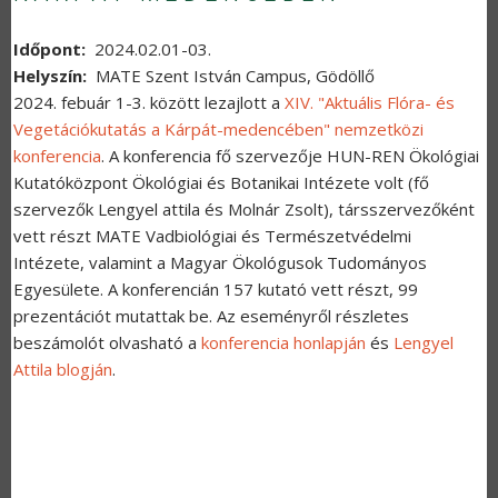
Időpont
2024.02.01-03.
Helyszín
MATE Szent István Campus, Gödöllő
2024. febuár 1-3. között lezajlott a
XIV. "Aktuális Flóra- és
Vegetációkutatás a Kárpát-medencében" nemzetközi
konferencia
. A konferencia fő szervezője HUN-REN Ökológiai
Kutatóközpont Ökológiai és Botanikai Intézete volt (fő
szervezők Lengyel attila és Molnár Zsolt), társszervezőként
vett részt MATE Vadbiológiai és Természetvédelmi
Intézete, valamint a Magyar Ökológusok Tudományos
Egyesülete. A konferencián 157 kutató vett részt, 99
prezentációt mutattak be. Az eseményről részletes
beszámolót olvasható a
konferencia honlapján
és
Lengyel
Attila blogján
.