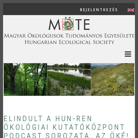
Ugrás a tartalomra
BEJELENTKEZÉS
USER AC
ELINDULT A HUN-REN
ÖKOLÓGIAI KUTATÓKÖZPONT
PODCAST SOROZATA, AZ ÖKÉ!