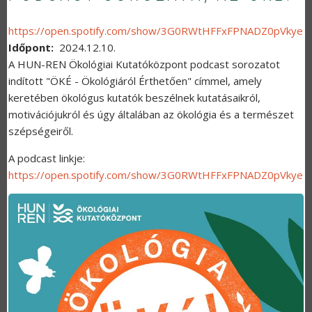
https://open.spotify.com/show/3G0RWtHFFxFPNADZ0pVkye
Időpont
2024.12.10.
A HUN-REN Ökológiai Kutatóközpont podcast sorozatot
indított "ÖKÉ - Ökológiáról Érthetően" címmel, amely
keretében ökológus kutatók beszélnek kutatásaikról,
motivációjukról és úgy általában az ökológia és a természet
szépségeiről.
A podcast linkje:
https://open.spotify.com/show/3G0RWtHFFxFPNADZ0pVkye