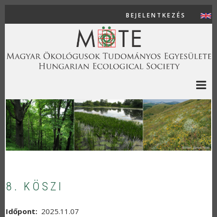
Ugrás a tartalomra
BEJELENTKEZÉS
USER AC
8. KÖSZI
Időpont
2025.11.07