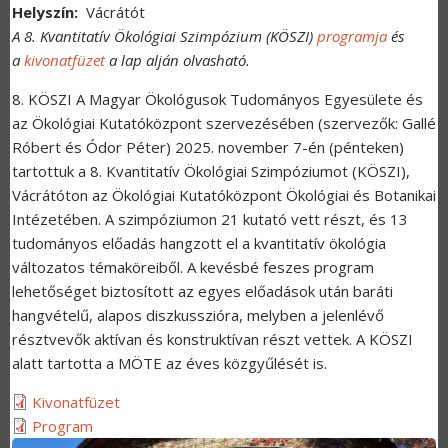
Helyszín
Vácrátót
A 8. Kvantitatív Ökológiai Szimpózium (KÖSZI)
programja
és
a
kivonatfüzet
a lap alján olvasható.
8. KÖSZI A Magyar Ökológusok Tudományos Egyesülete és
az Ökológiai Kutatóközpont szervezésében (szervezők: Gallé
Róbert és Ódor Péter) 2025. november 7-én (pénteken)
tartottuk a 8. Kvantitatív Ökológiai Szimpóziumot (KÖSZI),
Vácrátóton az Ökológiai Kutatóközpont Ökológiai és Botanikai
Intézetében. A szimpóziumon 21 kutató vett részt, és 13
tudományos előadás hangzott el a kvantitatív ökológia
változatos témaköreiből. A kevésbé feszes program
lehetőséget biztosított az egyes előadások után baráti
hangvételű, alapos diszkusszióra, melyben a jelenlévő
résztvevők aktívan és konstruktívan részt vettek. A KÖSZI
alatt tartotta a MÖTE az éves közgyűlését is.
Kivonatfüzet
Program