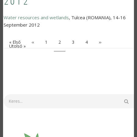
2012
Water resources and wetlands
,
Tulcea (ROMANIA)
,
14-16
September 2012
Első oldal
Előző oldal
Oldal
Jelenlegi oldal
Oldal
Oldal
Következő oldal
« Első
‹‹
1
2
3
4
››
OLDALSZÁMOZÁS
Utolsó oldal
Utolsó »
Keresés