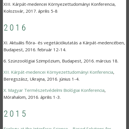
XIII. Kárpát-medencei Környezettudományi Konferencia
,
Kolozsvár
,
2017. április 5-8
2016
XI. Aktuális flóra- és vegetációkutatás a Kárpát-medencében
,
Budapest
,
2016. február 12-14.
6. Szünzoológiai Szimpózium
,
Budapest
,
2016. március 18.
XII. Kárpát-medencei Környezettudományi Konferencia
,
Beregszász, Ukrajna
,
2016. június 1-4.
X. Magyar Természetvédelmi Biológiai Konferencia
,
Mórahalom
,
2016. április 1-3.
2015
Ecology at the Interface: Science – Based Solutions for