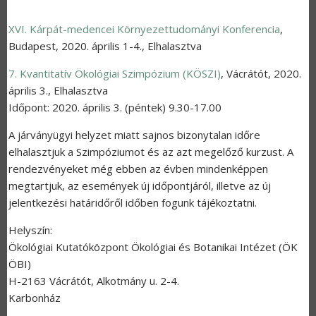
XVI. Kárpát-medencei Környezettudományi Konferencia
,
Budapest
,
2020. április 1-4.
,
Elhalasztva
7. Kvantitatív Ökológiai Szimpózium (KÖSZI)
,
Vácrátót
,
2020.
április 3.
,
Elhalasztva
Időpont: 2020. április 3. (péntek) 9.30-17.00
A járványügyi helyzet miatt sajnos bizonytalan időre
elhalasztjuk a Szimpóziumot és az azt megelőző kurzust. A
rendezvényeket még ebben az évben mindenképpen
megtartjuk, az események új időpontjáról, illetve az új
jelentkezési határidőről időben fogunk tájékoztatni.
Helyszín:
Ökológiai Kutatóközpont Ökológiai és Botanikai Intézet (ÖK
ÖBI)
H-2163 Vácrátót, Alkotmány u. 2-4.
Karbonház