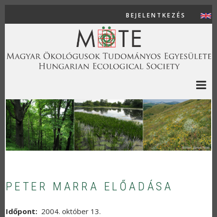
Ugrás a tartalomra
BEJELENTKEZÉS
USER AC
PETER MARRA ELŐADÁSA
Időpont
2004. október 13.