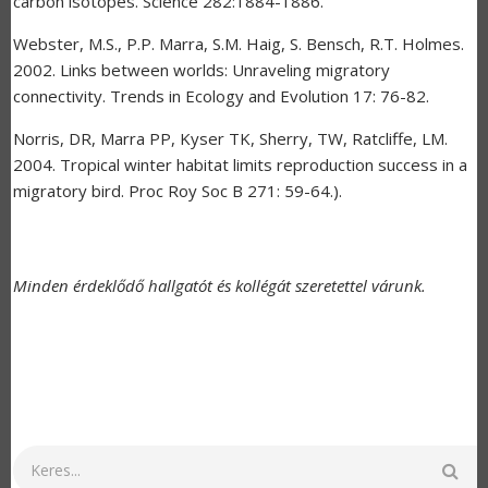
carbon isotopes. Science 282:1884-1886.
Webster, M.S., P.P. Marra, S.M. Haig, S. Bensch, R.T. Holmes.
2002. Links between worlds: Unraveling migratory
connectivity. Trends in Ecology and Evolution 17: 76-82.
Norris, DR, Marra PP, Kyser TK, Sherry, TW, Ratcliffe, LM.
2004. Tropical winter habitat limits reproduction success in a
migratory bird. Proc Roy Soc B 271: 59-64.).
Minden érdeklődő hallgatót és kollégát szeretettel várunk.
Keresés